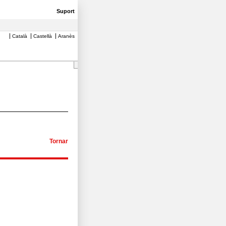
Suport
Català
Castellà
Aranès
Tornar