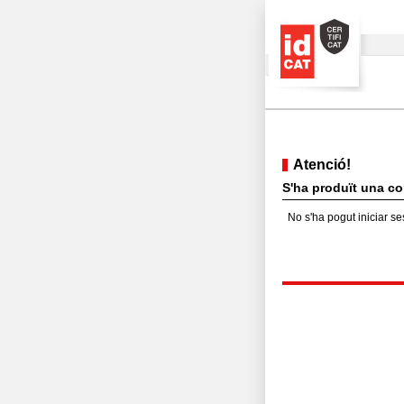
Atenció!
S'ha produït una con
No s'ha pogut iniciar se